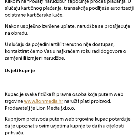
Klikom na “Pošalji narudžbu” započinje proces plaćanja. U
slučaju kartičnog plaćanja, transakcija podliježe autorizaciji
od strane kartičarske kuće.
Nakon uspješno izvršene uplate, narudžba se prosljeđuje
na obradu.
U slučaju da pojedini artikl trenutno nije dostupan,
kontaktirat ćemo Vas u najkraćem roku radi dogovora o
zamjeni ili izmjeni narudžbe.
Uvjeti kupnje
Kupac je svaka fizička ili pravna osoba koja putem web
trgovine
www.lionmedia.hr
naruči i plati proizvod.
Prodavatelj je Lion Media j.d.o.o.
Kupnjom proizvoda putem web trgovine kupac potvrđuje
da je upoznat s ovim uvjetima kupnje te da ih u cijelosti
prihvaća.