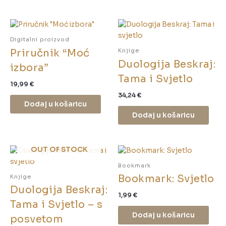
Digitalni proizvod
Priručnik “Moć
Knjige
Duologija Beskraj:
izbora”
Tama i Svjetlo
19,99
€
34,24
€
Dodaj u košaricu
Dodaj u košaricu
OUT OF STOCK
Bookmark
Bookmark: Svjetlo
Knjige
Duologija Beskraj:
1,99
€
Tama i Svjetlo – s
Dodaj u košaricu
posvetom