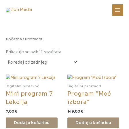
Poredano
Skip
po
to
najnovijem
content
Početna
/ Proizvodi
Prikazuje se svih 11 rezultata
Digitalni proizvod
Digitalni proizvod
Mini program 7
Program “Moć
Lekcija
izbora”
7,00
€
149,00
€
Dodaj u košaricu
Dodaj u košaricu