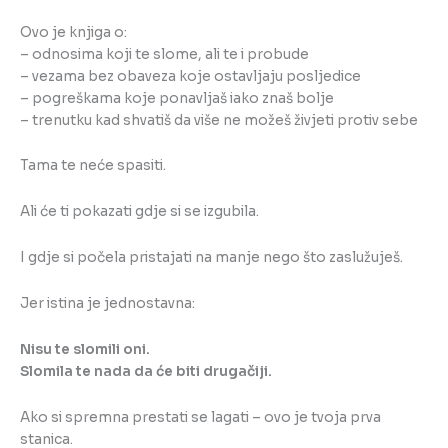
Ovo je knjiga o:
– odnosima koji te slome, ali te i probude
– vezama bez obaveza koje ostavljaju posljedice
– pogreškama koje ponavljaš iako znaš bolje
– trenutku kad shvatiš da više ne možeš živjeti protiv sebe
Tama te neće spasiti.
Ali će ti pokazati gdje si se izgubila.
I gdje si počela pristajati na manje nego što zaslužuješ.
Jer istina je jednostavna:
Nisu te slomili oni.
Slomila te nada da će biti drugačiji.
Ako si spremna prestati se lagati – ovo je tvoja prva
stanica.