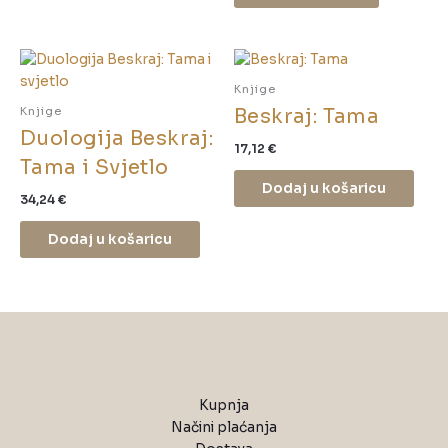
Knjige
Beskraj: Tama
Knjige
Duologija Beskraj:
17,12
€
Tama i Svjetlo
Dodaj u košaricu
34,24
€
Dodaj u košaricu
Kupnja
Načini plaćanja