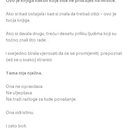
Ovo je knjiga nakon koje više ne pristaješ na mrvice.
Ako si ikad ostajala i kad si znala da trebaš otići – ovo je
tvoja knjiga.
Ako si davala drugu, treću i desetu priliku ljudima koji su
točno znali što rade…
i svejedno birala vjerovati da će se promijeniti, prepoznat
ćeš se u svakoj stranici.
Tama nije nježna.
Ona ne opravdava.
Ne uljepšava.
Ne traži razloge za tuđe ponašanje.
Ona vidi istinu.
I zato boli.