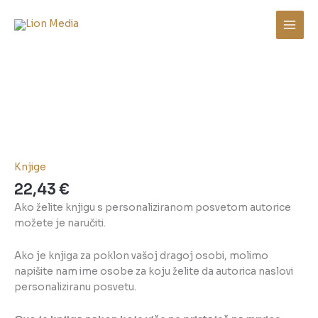
Skip
to
content
Beskraj:
Tama
-
s
posvetom
autorice
količina
Knjige
22,43
€
Ako želite knjigu s personaliziranom posvetom autorice
možete je naručiti.
Ako je knjiga za poklon vašoj dragoj osobi, molimo
napišite nam ime osobe za koju želite da autorica naslovi
personaliziranu posvetu.