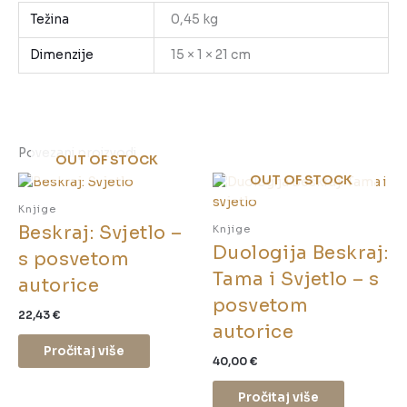
Težina
0,45 kg
Dimenzije
15 × 1 × 21 cm
Povezani proizvodi
OUT OF STOCK
OUT OF STOCK
Knjige
Beskraj: Svjetlo –
Knjige
Duologija Beskraj:
s posvetom
Tama i Svjetlo – s
autorice
posvetom
22,43
€
autorice
Pročitaj više
40,00
€
Pročitaj više