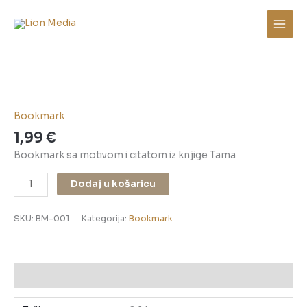
Skip
to
content
Bookmark
-
Tama
količina
Bookmark
1,99
€
Bookmark sa motivom i citatom iz knjige Tama
Dodaj u košaricu
SKU:
BM-001
Kategorija:
Bookmark
Dodatne informacije