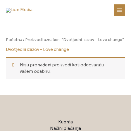
Skip
to
content
Početna
/ Proizvodi označeni “Dvotjedni izazov - Love change”
Dvotjedni izazov - Love change
Nisu pronađeni proizvodi koji odgovaraju
vašem odabiru.
Kupnja
Načini plaćanja